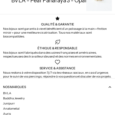
BVLA - Pear Panaraya 3 - Opal
QUALITÉ & GARANTIE
Nos bijoux sont garantis à vie et bénéficient d’un polissage à la main « finition
miroir » pour une meilleure cicatrisation. Tous nos matériaux sont
biocompatibles.
ÉTHIQUE & RESPONSABLE
Nos bijoux sont fabriqués dans des usines françaises et américaines,
respectueuses des travailleurs(euses) et des normes environnementales.
SERVICE & ASSISTANCE
Nous restons à votre disposition 7j/7 via les réseaux sociaux, en cas d’urgence,
pour le suivi de vos piercings, répondre à vos questions et discuter de vos projets.
NOS MARQUES
BVLA
Buddha Jewelry
Junipurr
Anatometal
Auris