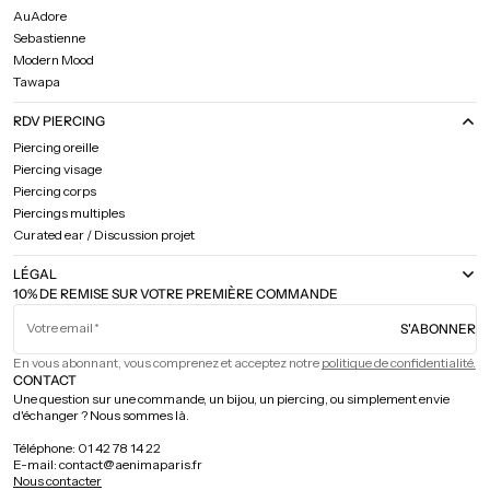
AuAdore
Sebastienne
Modern Mood
Tawapa
RDV PIERCING
Piercing oreille
Piercing visage
Piercing corps
Piercings multiples
Curated ear / Discussion projet
LÉGAL
10% DE REMISE SUR VOTRE PREMIÈRE COMMANDE
Votre email
S'ABONNER
En vous abonnant, vous comprenez et acceptez notre
politique de confidentialité.
CONTACT
Une question sur une commande, un bijou, un piercing, ou simplement envie
d'échanger ? Nous sommes là.
Téléphone: 01 42 78 14 22
E-mail: contact@aenimaparis.fr
Nous contacter