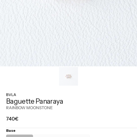
BVLA
Baguette Panaraya
RAINBOW MOONSTONE
Prix
740€
régulier
Base