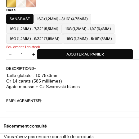
OR
OR
Base
BLANC
ROSE
SANS BASE
16G (1,2MM) - 3/16" (4,75MM)
16G (1,2MM) - 7/32" (5,5MM)
16G (1,2MM) - 1/4" (6,4MM)
16G (1,2MM) - 9/32" (7,15MM)
16G (1,2MM) - 5/16" (8MM)
Seulement 1 en stock
Quantité
AJOUTER AU PANIER
Diminuer
Augmenter
la
la
quantité
quantité
DESCRIPTION
pour
pour
Taille globale : 10,75x3mm
Buddha
Buddha
Or 14 carats (585 millièmes)
Jewelry
Jewelry
Agate mousse + Cz Swarovski blancs
-
-
Savvy
Savvy
EMPLACEMENTS
-
-
Moss
Moss
Agate
Agate
+
+
Cz
Cz
Récemment consulté
Vous n'avez pas encore consulté de produits.