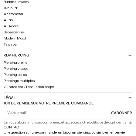
Buddha Jewelry
Junipurr
Anatometal
Auris
AuAdore
Sebastienne
Modern Mood
Tawapa
RDV PIERCING
Piercing oreille
Piercing visage
Piercing corps
Piercings multiples
Curated ear / Discussion projet
LÉGAL
10% DE REMISE SUR VOTRE PREMIÈRE COMMANDE
Votre email
S'ABONNER
En vous abonnant, vous comprenez et acceptez notre
politique de confidentialité.
CONTACT
Une question sur une commande, un bijou, un piercing, ou simplement envie