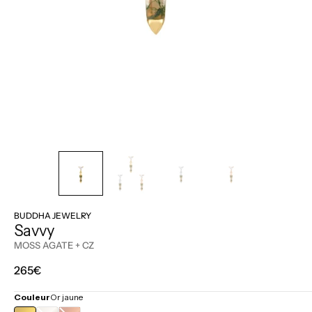
BUDDHA JEWELRY
Savvy
MOSS AGATE + CZ
Prix
265€
régulier
Couleur
Or jaune